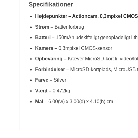
Specifikationer
Højdepunkter – Actioncam, 0,3mpixel CMOS,
Strøm –
Batteriforbrug
Batteri –
150mAh udskifteligt genopladeligt lith
Kamera –
0,3mpixel CMOS-sensor
Opbevaring –
Kræver MicroSD-kort til video/fot
Forbindelser –
MicroSD-kortplads, MicroUSB t
Farve –
Silver
Vægt –
0.472kg
Mål –
6.00(w) x 3.00(d) x 4.10(h) cm