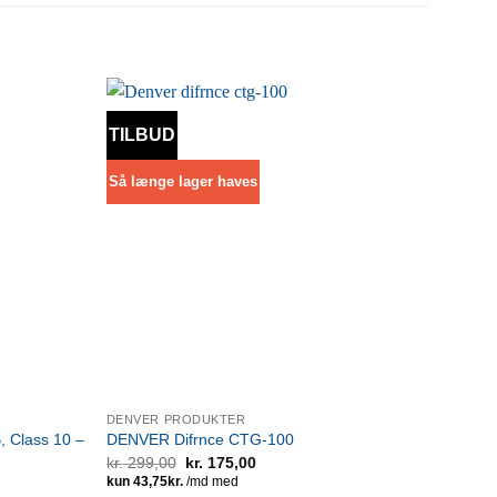
TILBUD
Så længe lager haves
DENVER PRODUKTER
 Class 10 –
DENVER Difrnce CTG-100
Den
Den
kr.
299,00
kr.
175,00
oprindelige
aktuelle
pris
pris