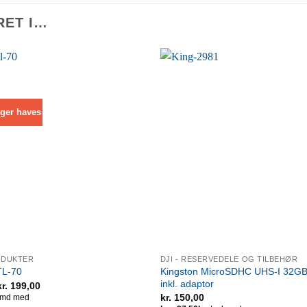
RET I…
ger haves
ODUKTER
DJI - RESERVEDELE OG TILBEHØR
Kingston MicroSDHC UHS-I 32GB,
L-70
inkl. adaptor
Den
Den
kr.
199,00
oprindelige
aktuelle
kr.
150,00
ris
pris