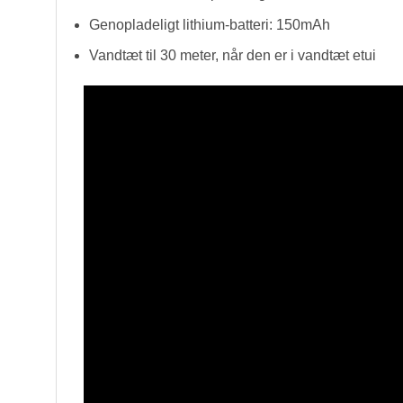
Genopladeligt lithium-batteri: 150mAh
Vandtæt til 30 meter, når den er i vandtæt etui