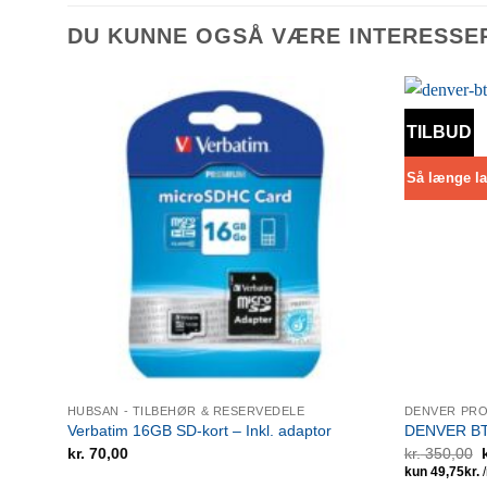
DU KUNNE OGSÅ VÆRE INTERESSE
TILBUD
Så længe la
HUBSAN - TILBEHØR & RESERVEDELE
DENVER PR
Verbatim 16GB SD-kort – Inkl. adaptor
DENVER BT
kr.
70,00
kr.
350,00
p