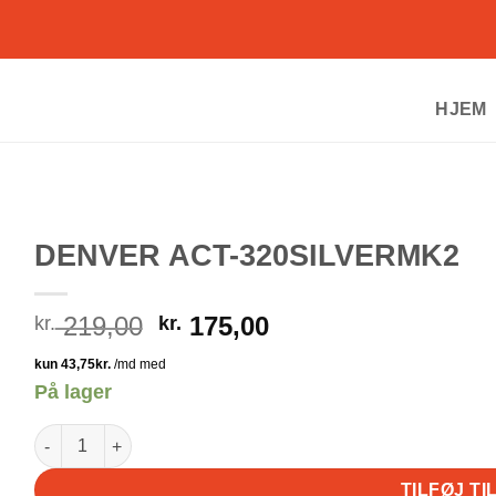
HJEM
DENVER ACT-320SILVERMK2
Den
Den
219,00
175,00
kr.
kr.
oprindelige
aktuelle
pris
pris
På lager
var:
er:
kr. 219,00.
kr. 175,00.
DENVER ACT-320SILVERMK2 antal
TILFØJ TI