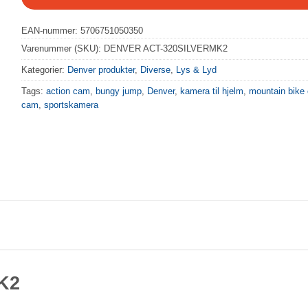
EAN-nummer: 5706751050350
Varenummer (SKU):
DENVER ACT-320SILVERMK2
Kategorier:
Denver produkter
,
Diverse
,
Lys & Lyd
Tags:
action cam
,
bungy jump
,
Denver
,
kamera til hjelm
,
mountain bike
cam
,
sportskamera
K2