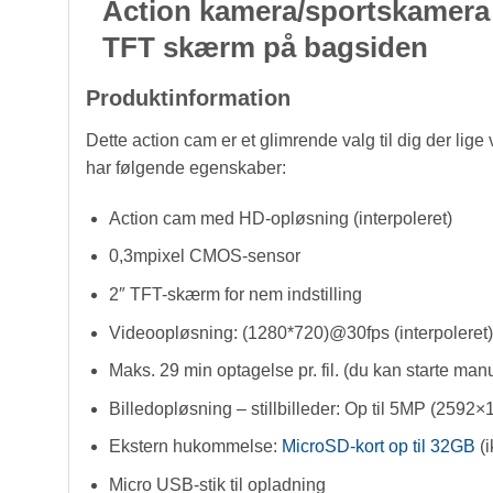
Action kamera/sportskamera 
TFT skærm på bagsiden
Produktinformation
Dette action cam er et glimrende valg til dig der lige
har følgende egenskaber:
Action cam med HD-opløsning (interpoleret)
0,3mpixel CMOS-sensor
2″ TFT-skærm for nem indstilling
Videoopløsning: (1280*720)@30fps (interpoleret)
Maks. 29 min optagelse pr. fil. (du kan starte man
Billedopløsning – stillbilleder: Op til 5MP (2592×
Ekstern hukommelse:
MicroSD-kort op til 32GB
(i
Micro USB-stik til opladning