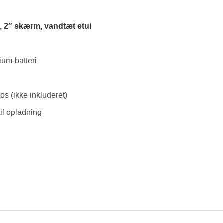
 2″ skærm, vandtæt etui
ium-batteri
os (ikke inkluderet)
il opladning