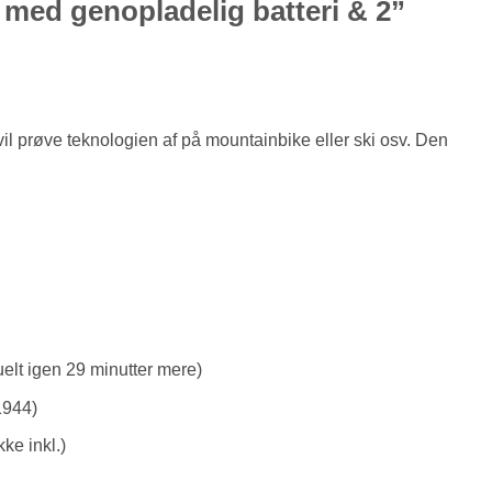
med genopladelig batteri & 2”
 vil prøve teknologien af på mountainbike eller ski osv. Den
uelt igen 29 minutter mere)
1944)
kke inkl.)