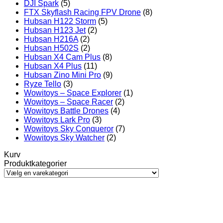
DJI Spark
(5)
FTX Skyflash Racing FPV Drone
(8)
Hubsan H122 Storm
(5)
Hubsan H123 Jet
(2)
Hubsan H216A
(2)
Hubsan H502S
(2)
Hubsan X4 Cam Plus
(8)
Hubsan X4 Plus
(11)
Hubsan Zino Mini Pro
(9)
Ryze Tello
(3)
Wowitoys – Space Explorer
(1)
Wowitoys – Space Racer
(2)
Wowitoys Battle Drones
(4)
Wowitoys Lark Pro
(3)
Wowitoys Sky Conqueror
(7)
Wowitoys Sky Watcher
(2)
Kurv
Produktkategorier