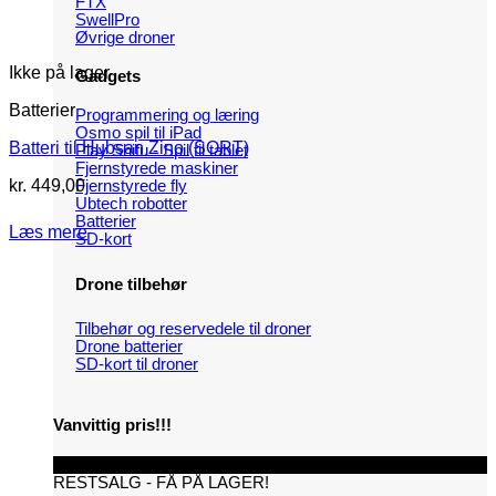
FTX
SwellPro
Øvrige droner
Ikke på lager
Gadgets
Batterier
Programmering og læring
Osmo spil til iPad
Batteri til Hubsan Zino (SORT)
Play Shifu - Spil til tablet
Fjernstyrede maskiner
kr.
449,00
Fjernstyrede fly
Ubtech robotter
Batterier
Læs mere
SD-kort
Drone tilbehør
Tilbehør og reservedele til droner
Drone batterier
SD-kort til droner
Vanvittig pris!!!
TILBUD
RESTSALG - FÅ PÅ LAGER!