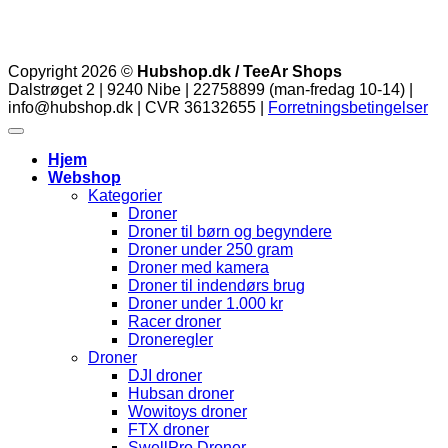
Copyright 2026 ©
Hubshop.dk / TeeAr Shops
Dalstrøget 2 | 9240 Nibe | 22758899 (man-fredag 10-14) |
info@hubshop.dk | CVR 36132655 |
Forretningsbetingelser
Hjem
Webshop
Kategorier
Droner
Droner til børn og begyndere
Droner under 250 gram
Droner med kamera
Droner til indendørs brug
Droner under 1.000 kr
Racer droner
Droneregler
Droner
DJI droner
Hubsan droner
Wowitoys droner
FTX droner
SwellPro Droner