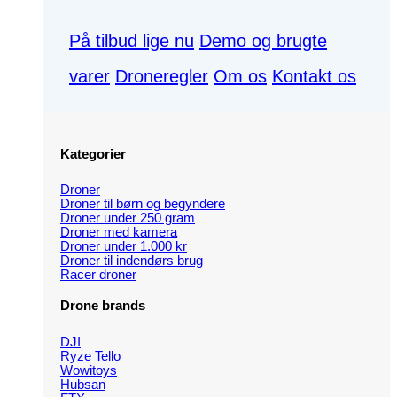
På tilbud lige nu
Demo og brugte
varer
Droneregler
Om os
Kontakt os
Kategorier
Droner
Droner til børn og begyndere
Droner under 250 gram
Droner med kamera
Droner under 1.000 kr
Droner til indendørs brug
Racer droner
Drone brands
DJI
Ryze Tello
Wowitoys
Hubsan