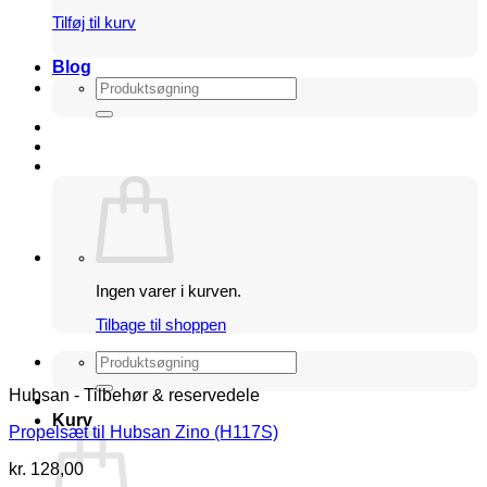
pris
pris
Tilføj til kurv
var:
er:
kr. 4.800,00.
kr. 3.600,00.
Blog
Søg
efter:
Ingen varer i kurven.
Tilbage til shoppen
Søg
efter:
Hubsan - Tilbehør & reservedele
Kurv
Propelsæt til Hubsan Zino (H117S)
kr.
128,00