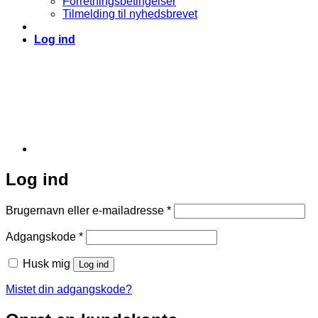
Forretningsbetingelser
Tilmelding til nyhedsbrevet
Log ind
Log ind
Påkrævet
Brugernavn eller e-mailadresse
*
Påkrævet
Adgangskode
*
Husk mig
Log ind
Mistet din adgangskode?