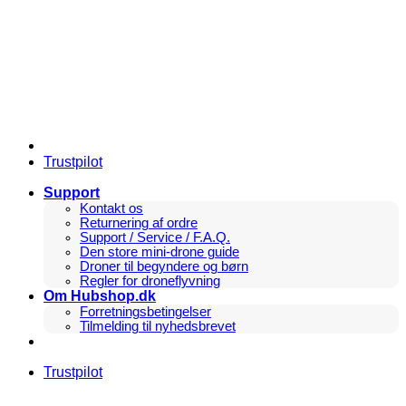
Fortsæt
til
indhold
Trustpilot
Support
Kontakt os
Returnering af ordre
Support / Service / F.A.Q.
Den store mini-drone guide
Droner til begyndere og børn
Regler for droneflyvning
Om Hubshop.dk
Forretningsbetingelser
Tilmelding til nyhedsbrevet
Trustpilot