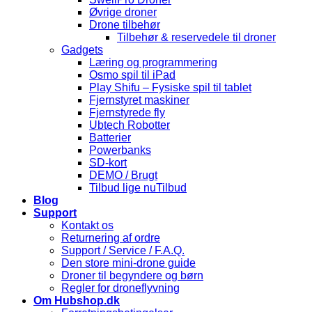
Øvrige droner
Drone tilbehør
Tilbehør & reservedele til droner
Gadgets
Læring og programmering
Osmo spil til iPad
Play Shifu – Fysiske spil til tablet
Fjernstyret maskiner
Fjernstyrede fly
Ubtech Robotter
Batterier
Powerbanks
SD-kort
DEMO / Brugt
Tilbud lige nu
Blog
Support
Kontakt os
Returnering af ordre
Support / Service / F.A.Q.
Den store mini-drone guide
Droner til begyndere og børn
Regler for droneflyvning
Om Hubshop.dk