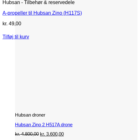
Hubsan - Tilbehør & reservedele
A-propeller til Hubsan Zino (H117S)
kr.
49,00
Tilføj til kurv
Hubsan droner
Hubsan Zino 2 H517A drone
Den
Den
kr.
4.800,00
kr.
3.600,00
oprindelige
aktuelle