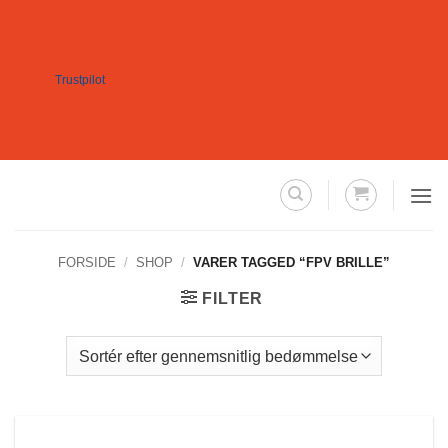
Fortsæt
til
indhold
Trustpilot
FORSIDE
/
SHOP
/
VARER TAGGED “FPV BRILLE”
FILTER