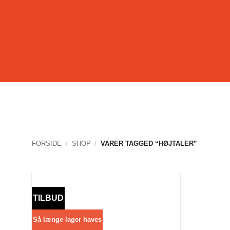
Fortsæt
til
indhold
FORSIDE
/
SHOP
/
VARER TAGGED “HØJTALER”
TILBUD
Så længe lager haves