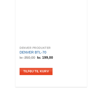
DENVER PRODUKTER
DENVER BTL-70
Den
Den
kr.
350,00
kr.
199,00
oprindelige
aktuelle
pris
pris
var:
er:
kr. 350,00.
kr. 199,00.
TILFØJ TIL KURV