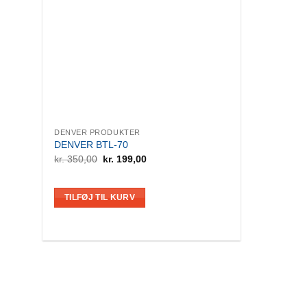
DENVER PRODUKTER
DENVER BTL-70
Den
Den
kr.
350,00
kr.
199,00
oprindelige
aktuelle
pris
pris
var:
er:
kr. 350,00.
kr. 199,00.
TILFØJ TIL KURV