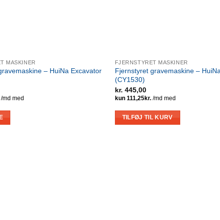
T MASKINER
FJERNSTYRET MASKINER
 gravemaskine – HuiNa Excavator
Fjernstyret gravemaskine – HuiN
(CY1530)
kr.
445,00
E
TILFØJ TIL KURV