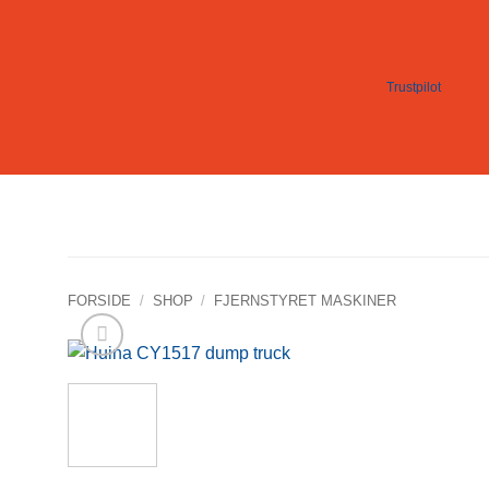
Fortsæt
til
indhold
Trustpilot
FORSIDE
/
SHOP
/
FJERNSTYRET MASKINER