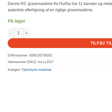
Denne RC gravemaskine fra HuiNa har 11 kanaler og meta
autentisk efterligning af en rigtige gravemaskine.
På lager
Huina fjernstyret dump truck (CY1517) antal
TILFØJ TI
EAN-nummer: 5056135759202
Varenummer (SKU):
hui-cy1517
Kategori:
Fjernstyret maskiner