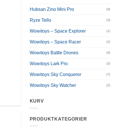
Hubsan Zino Mini Pro
(9)
Ryze Tello
(3)
Wowitoys – Space Explorer
(1)
Wowitoys – Space Racer
(2)
Wowitoys Battle Drones
(4)
Wowitoys Lark Pro
(3)
Wowitoys Sky Conqueror
(7)
Wowitoys Sky Watcher
(2)
KURV
PRODUKTKATEGORIER