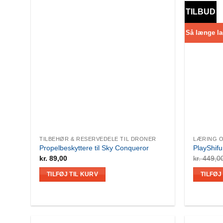
varianter.
TILBUD
Mulighederne
kan
Så længe la
vælges
på
varesiden
TILBEHØR & RESERVEDELE TIL DRONER
LÆRING 
Propelbeskyttere til Sky Conqueror
PlayShifu
kr.
89,00
kr.
449,0
TILFØJ TIL KURV
TILFØJ