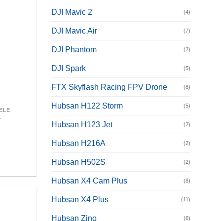
DJI Mavic 2
(4)
DJI Mavic Air
(7)
DJI Phantom
(2)
DJI Spark
(5)
FTX Skyflash Racing FPV Drone
(8)
Hubsan H122 Storm
(5)
ELE
r
Hubsan H123 Jet
(2)
Hubsan H216A
(2)
Hubsan H502S
(2)
Hubsan X4 Cam Plus
(8)
Hubsan X4 Plus
(11)
Hubsan Zino
(6)