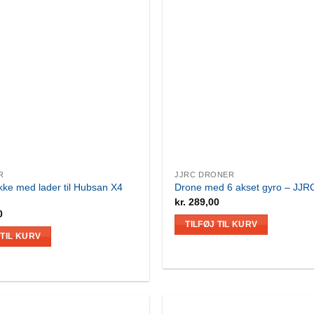
R
JJRC DRONER
kke med lader til Hubsan X4
Drone med 6 akset gyro – JJR
kr.
289,00
0
TILFØJ TIL KURV
 TIL KURV