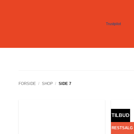
Fortsæt
til
indhold
Trustpilot
FORSIDE
/
SHOP
/
SIDE 7
TILBUD
RESTSALG 