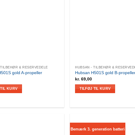
 TILBEHØR & RESERVEDELE
HUBSAN - TILBEHØR & RESERVED
501S gold A-propeller
Hubsan H501S gold B-propelle
kr.
69,00
 TIL KURV
TILFØJ TIL KURV
Bemærk 3. generation batteri