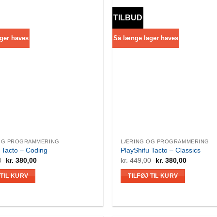
TILBUD
ger haves
Så længe lager haves
OG PROGRAMMERING
LÆRING OG PROGRAMMERING
 Tacto – Coding
PlayShifu Tacto – Classics
Den
Den
Den
Den
0
kr.
380,00
kr.
449,00
kr.
380,00
oprindelige
aktuelle
oprindelige
aktuelle
pris
pris
pris
pris
 TIL KURV
TILFØJ TIL KURV
var:
er:
var:
er:
kr. 449,00.
kr. 380,00.
kr. 449,00.
kr. 380,00