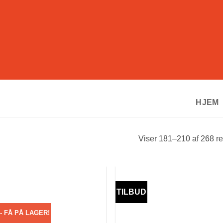
HJEM
Viser 181–210 af 268 re
TILBUD
- FÅ PÅ LAGER!