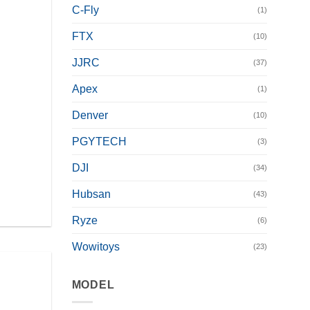
C-Fly
(1)
FTX
(10)
JJRC
(37)
Apex
(1)
Denver
(10)
PGYTECH
(3)
DJI
(34)
Hubsan
(43)
.
Ryze
(6)
Wowitoys
(23)
MODEL