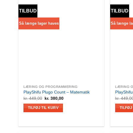
TILBUD
TILBUD
Så længe lager haves
Så længe la
LÆRING OG PROGRAMMERING
LÆRING 
PlayShifu Plugo Count – Matematik
PlayShifu
Den
Den
kr.
449,00
kr.
380,00
kr.
449,0
oprindelige
aktuelle
pris
pris
TILFØJ TIL KURV
TILFØJ
var:
er:
kr. 449,00.
kr. 380,00.