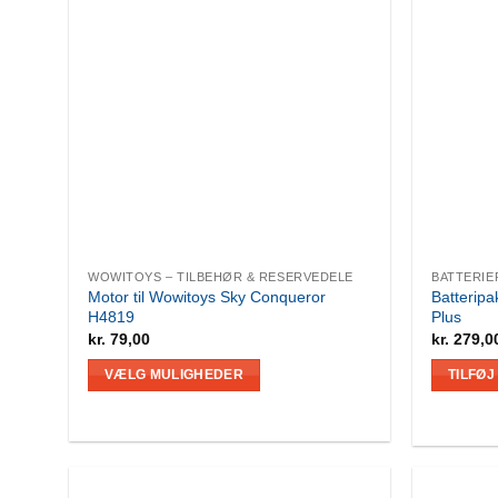
WOWITOYS – TILBEHØR & RESERVEDELE
BATTERIE
Motor til Wowitoys Sky Conqueror
Batteripa
H4819
Plus
kr.
79,00
kr.
279,0
VÆLG MULIGHEDER
TILFØJ
Dette
vare
har
flere