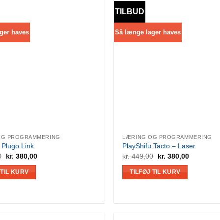
TILBUD
ger haves
Så længe lager haves
OG PROGRAMMERING
LÆRING OG PROGRAMMERING
 Plugo Link
PlayShifu Tacto – Laser
Den
Den
Den
Den
0
kr.
380,00
kr.
449,00
kr.
380,00
oprindelige
aktuelle
oprindelige
aktuelle
pris
pris
pris
pris
 TIL KURV
TILFØJ TIL KURV
var:
er:
var:
er:
kr. 449,00.
kr. 380,00.
kr. 449,00.
kr. 380,00