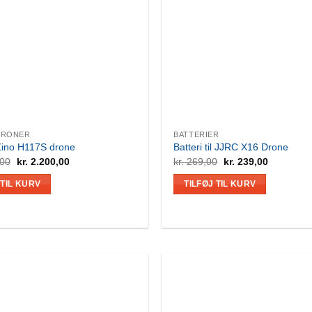
DRONER
BATTERIER
ino H117S drone
Batteri til JJRC X16 Drone
Den
Den
Den
Den
,00
kr.
2.200,00
kr.
269,00
kr.
239,00
oprindelige
aktuelle
oprindelige
aktuelle
pris
pris
pris
pris
 TIL KURV
TILFØJ TIL KURV
var:
er:
var:
er:
kr. 2.600,00.
kr. 2.200,00.
kr. 269,00.
kr. 239,00