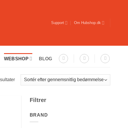
Support
Om Hubshop.dk
WEBSHOP
BLOG
Sorteret
sultater
efter
gennemsnitlig
Filtrer
bedømmelse
BRAND