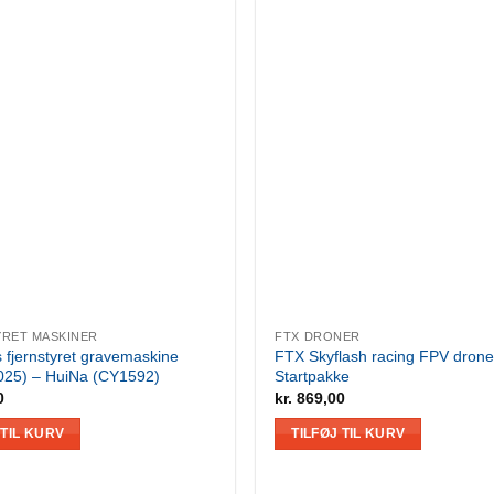
RET MASKINER
FTX DRONER
 fjernstyret gravemaskine
FTX Skyflash racing FPV drone
025) – HuiNa (CY1592)
Startpakke
0
kr.
869,00
 TIL KURV
TILFØJ TIL KURV