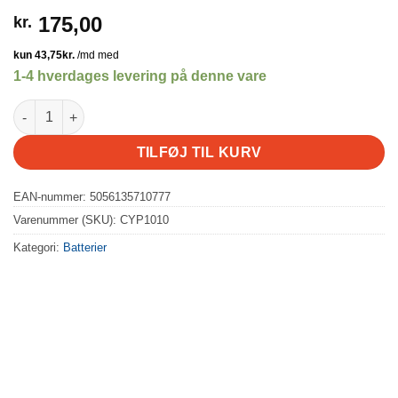
175,00
kr.
1-4 hverdages levering på denne vare
Batterilader til HuiNa maskiner (CY1510/20/30/40) antal
TILFØJ TIL KURV
EAN-nummer: 5056135710777
Varenummer (SKU):
CYP1010
Kategori:
Batterier