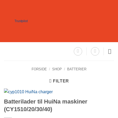
Fortsæt
til
indhold
Trustpilot
FORSIDE
/
SHOP
/
BATTERIER
FILTER
Batterilader til HuiNa maskiner
(CY1510/20/30/40)