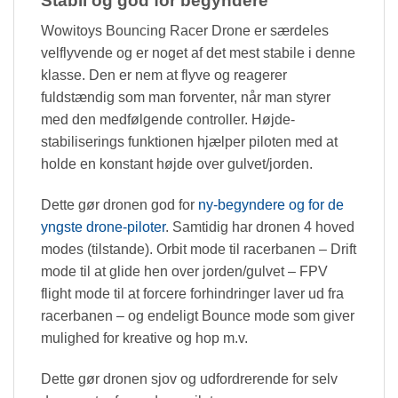
Stabil og god for begyndere
Wowitoys Bouncing Racer Drone er særdeles
velflyvende og er noget af det mest stabile i denne
klasse. Den er nem at flyve og reagerer
fuldstændig som man forventer, når man styrer
med den medfølgende controller. Højde-
stabiliserings funktionen hjælper piloten med at
holde en konstant højde over gulvet/jorden.
Dette gør dronen god for
ny-begyndere og for de
yngste drone-piloter
. Samtidig har dronen 4 hoved
modes (tilstande). Orbit mode til racerbanen – Drift
mode til at glide hen over jorden/gulvet – FPV
flight mode til at forcere forhindringer laver ud fra
racerbanen – og endeligt Bounce mode som giver
mulighed for kreative og hop m.v.
Dette gør dronen sjov og udfordrerende for selv