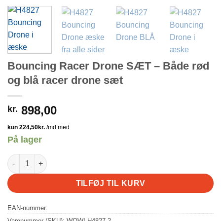
Bouncing Racer Drone SÆT – Både rød
og blå racer drone sæt
898,00
kr.
På lager
Bouncing Racer Drone SÆT - Både rød og blå racer drone sæt a
TILFØJ TIL KURV
EAN-nummer:
Varenummer (SKU):
WOWI-H4827-2