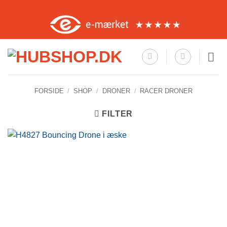
Fortsæt
til
indhold
FORSIDE
/
SHOP
/
DRONER
/
RACER DRONER
FILTER