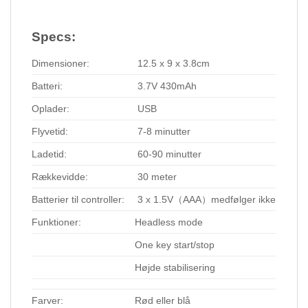
Specs:
Dimensioner:
12.5 x 9 x 3.8cm
Batteri:
3.7V 430mAh
Oplader:
USB
Flyvetid:
7-8 minutter
Ladetid:
60-90 minutter
Rækkevidde:
30 meter
Batterier til controller:
3 x 1.5V（AAA）medfølger ikke
Funktioner:
Headless mode
One key start/stop
Højde stabilisering
Farver:
Rød eller blå